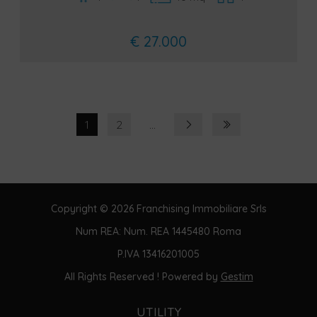
€ 27.000
1
2
...
Copyright © 2026 Franchising Immobiliare Srls
Num REA: Num. REA 1445480 Roma
P.IVA 13416201005
All Rights Reserved ! Powered by
Gestim
UTILITY