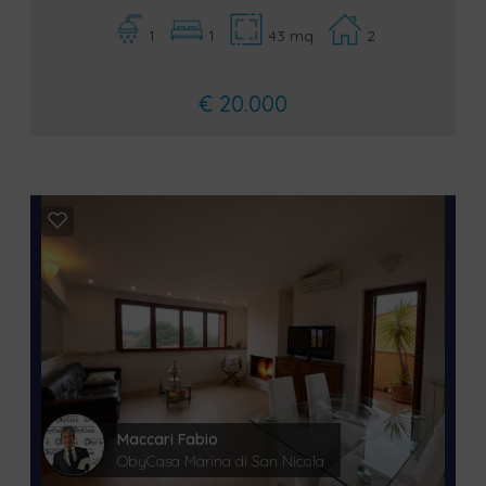
1
1
43 mq
2
€ 20.000
Maccari Fabio
ObyCasa Marina di San Nicola