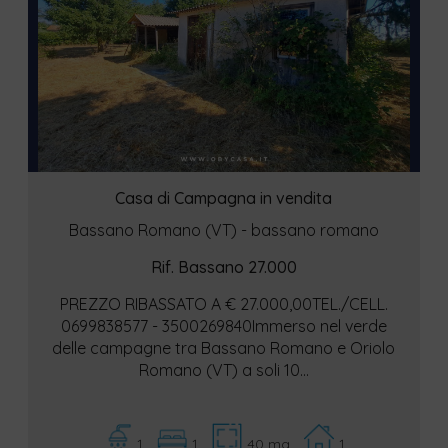
Casa di Campagna in vendita
Bassano Romano (VT) - bassano romano
Rif. Bassano 27.000
PREZZO RIBASSATO A € 27.000,00TEL./CELL.
0699838577 - 3500269840Immerso nel verde
delle campagne tra Bassano Romano e Oriolo
Romano (VT) a soli 10...
1
1
40 mq
1