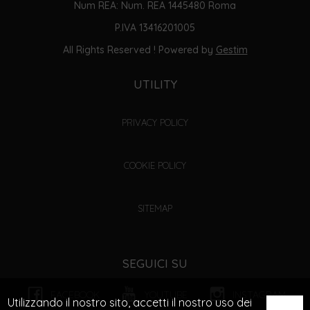
Num REA: Num. REA 1445480 Roma
P.IVA 13416201005
All Rights Reserved ! Powered by
Gestim
UTILITY
PRIVACY POLICY
COOKIE POLICY
SITEMAP
SEGUICI SU
FACEBOOK
YOUTUBE
INSTAGRAM
Utilizzando il nostro sito, accetti il nostro uso dei