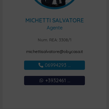
MICHETTI SALVATORE
Agente
Num. REA: 3308/1
michettisalvatore@obycasa.it
06994293 ...
+3932461 ...