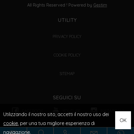
All Rights Reserved ! Powered by
Gestim
UTILITY
PRIVACY POLICY
COOKIE POLICY
SITEMAP
SEGUICI SU
FACEBOOK
YOUTUBE
INSTAGRAM
Utilizzando il nostro sito, accetti il nostro uso dei
OK
cookie
, per una tua migliore esperienza di
WHATSAPP
navigazione.