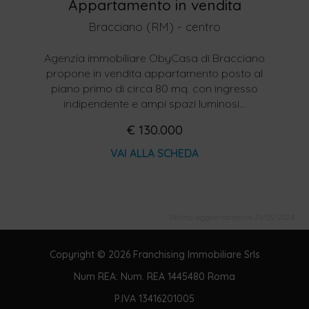
Appartamento in vendita
Bracciano (RM) - centro
Agenzia immobiliare ObyCasa di Bracciano
propone in vendita appartamento posto al
piano primo di circa 80 mq. con ingresso
indipendente e ampi spazi luminosi...
€ 130.000
VAI ALLA SCHEDA
Ultimo aggiornamento 21/03/2024
Copyright © 2026 Franchising Immobiliare Srls
Num REA: Num. REA 1445480 Roma
P.IVA 13416201005