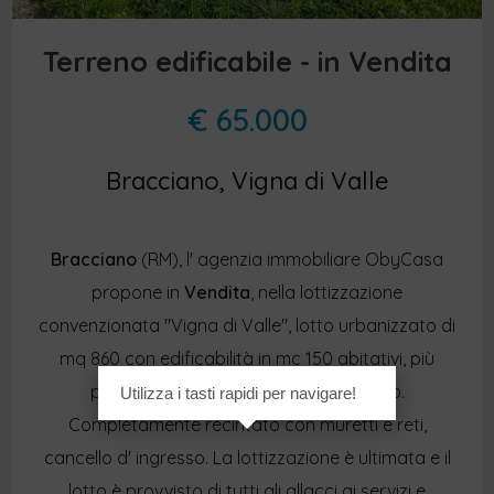
Terreno edificabile - in Vendita
€ 65.000
Bracciano, Vigna di Valle
Bracciano
(RM), l' agenzia immobiliare ObyCasa
propone in
Vendita
, nella lottizzazione
convenzionata "Vigna di Valle", lotto urbanizzato di
mq 860 con edificabilità in mc 150 abitativi, più
piano seminterrato e piano sottotetto.
Utilizza i tasti rapidi per navigare!
Completamente recintato con muretti e reti,
cancello d' ingresso. La lottizzazione è ultimata e il
lotto è provvisto di tutti gli allacci ai servizi e