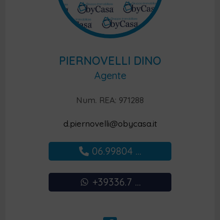
PIERNOVELLI DINO
Agente
Num. REA: 971288
d.piernovelli@obycasa.it
06.99804 ...
+39336.7 ...