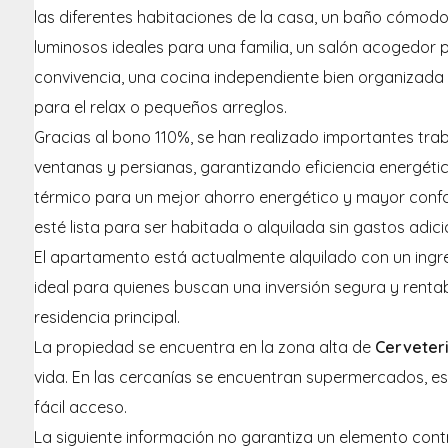
las diferentes habitaciones de la casa, un baño cómodo
luminosos ideales para una familia, un salón acogedor 
convivencia, una cocina independiente bien organizada y
para el relax o pequeños arreglos.
Gracias al bono 110%, se han realizado importantes tra
ventanas y persianas, garantizando eficiencia energétic
térmico para un mejor ahorro energético y mayor confo
esté lista para ser habitada o alquilada sin gastos adici
El apartamento está actualmente alquilado con un ingre
ideal para quienes buscan una inversión segura y rent
residencia principal.
La propiedad se encuentra en la zona alta de
Cerveter
vida. En las cercanías se encuentran supermercados, es
fácil acceso.
La siguiente información no garantiza un elemento cont