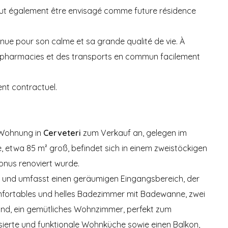
 peut également être envisagé comme future résidence
nnue pour son calme et sa grande qualité de vie. À
s pharmacies et des transports en commun facilement
nt contractuel.
 Wohnung in
Cerveteri
zum Verkauf an, gelegen im
e, etwa 85 m² groß, befindet sich in einem zweistöckigen
nus renoviert wurde.
 und umfasst einen geräumigen Eingangsbereich, der
mfortables und helles Badezimmer mit Badewanne, zwei
 sind, ein gemütliches Wohnzimmer, perfekt zum
sierte und funktionale Wohnküche sowie einen Balkon,