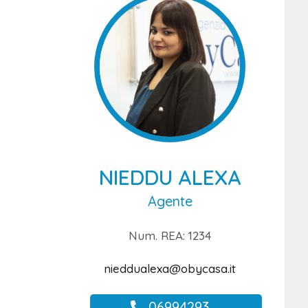
NIEDDU ALEXA
Agente
Num. REA: 1234
nieddualexa@obycasa.it
06994293 ...