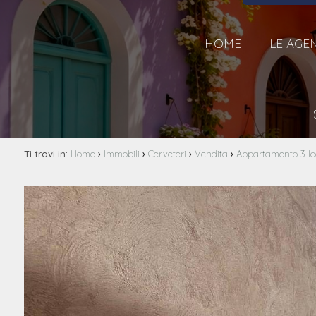
HOME
LE AGE
I
›
›
›
›
Ti trovi in:
Home
Immobili
Cerveteri
Vendita
Appartamento 3 loc