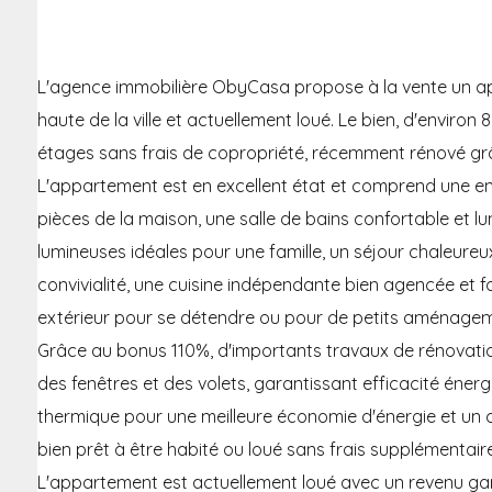
L'agence immobilière ObyCasa propose à la vente un 
haute de la ville et actuellement loué. Le bien, d'envir
étages sans frais de copropriété, récemment rénové gr
L'appartement est en excellent état et comprend une en
pièces de la maison, une salle de bains confortable et 
lumineuses idéales pour une famille, un séjour chaleure
convivialité, une cuisine indépendante bien agencée et f
extérieur pour se détendre ou pour de petits aménagem
Grâce au bonus 110%, d'importants travaux de rénovati
des fenêtres et des volets, garantissant efficacité énergét
thermique pour une meilleure économie d'énergie et un c
bien prêt à être habité ou loué sans frais supplémentair
L'appartement est actuellement loué avec un revenu garan