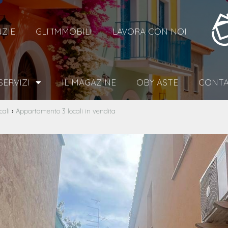
NZIE
GLI IMMOBILI
LAVORA CON NOI
 SERVIZI
IL MAGAZINE
OBY ASTE
CONTA
›
ali
Appartamento 3 locali in vendita