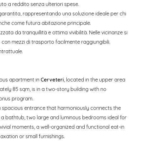
o a reddito senza ulteriori spese.
arantita, rappresentando una soluzione ideale per chi
anche come futura abitazione principale.
izzata da tranquillità e ottima vivibilità. Nelle vicinanze si
 con mezzi di trasporto facilmente raggiungibili.
trattuale.
ious apartment in
Cerveteri
, located in the upper area
tely 85 sqm, is in a two-story building with no
bonus program.
 a spacious entrance that harmoniously connects the
 a bathtub, two large and luminous bedrooms ideal for
nvivial moments, a well-organized and functional eat-in
axation or small furnishings.