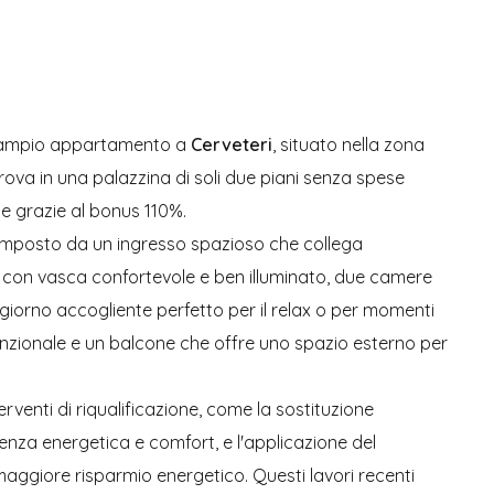
ampio appartamento a
Cerveteri
, situato nella zona
trova in una palazzina di soli due piani senza spese
e grazie al bonus 110%.
omposto da un ingresso spazioso che collega
 con vasca confortevole e ben illuminato, due camere
ggiorno accogliente perfetto per il relax o per momenti
funzionale e un balcone che offre uno spazio esterno per
erventi di riqualificazione, come la sostituzione
ienza energetica e comfort, e l'applicazione del
aggiore risparmio energetico. Questi lavori recenti