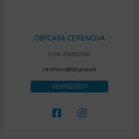
OBYCASA CERENOVA
P.IVA: 07478211001
cerenova@obycasa.it
0699320057