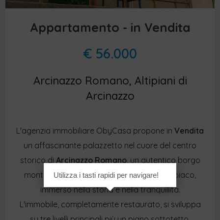
Appartamento - in Vendita
€ 56.000
Arcinazzo Romano, Altipiani di
Arcinazzo
L'agenzia immobiliare ObyCasa propone in
Vendita
un affascinante palazzetto nel cuore del centro
storico di
Arcinazzo Romano
, un autentico borgo
montano situato a pochi chilometri da Subiaco,
Utilizza i tasti rapidi per navigare!
immerso nella storia e nella tranquillità.
L'immobile, completamente restaurato, si sviluppa
su tre livelli principali più un piano sottotetto,