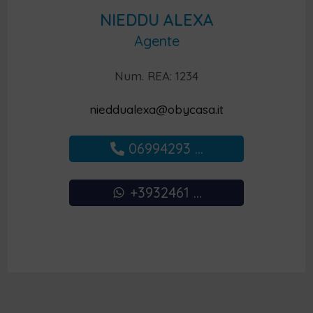
NIEDDU ALEXA
Agente
Num. REA: 1234
nieddualexa@obycasa.it
06994293 ...
+3932461 ...