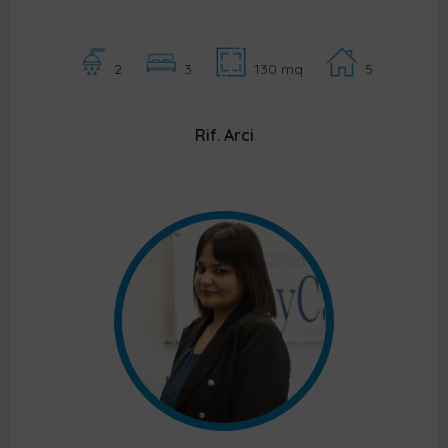
2
3
130 mq
5
Rif. Arci