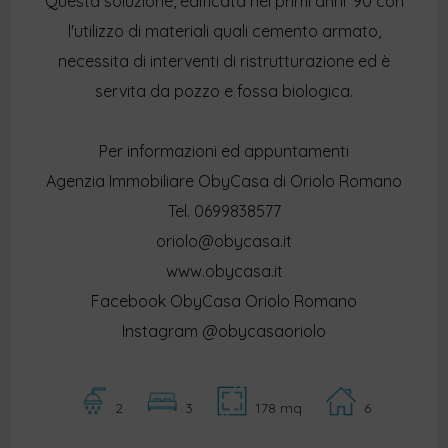
Questa soluzione, edificata nei primi anni '90 con
l'utilizzo di materiali quali cemento armato,
necessita di interventi di ristrutturazione ed è
servita da pozzo e fossa biologica.
Per informazioni ed appuntamenti
Agenzia Immobiliare ObyCasa di Oriolo Romano
Tel. 0699838577
oriolo@obycasa.it
www.obycasa.it
Facebook ObyCasa Oriolo Romano
Instagram @obycasaoriolo
2
3
178 mq
6