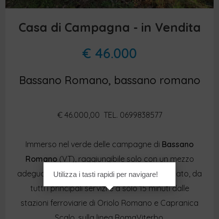
Casa di Campagna - in Vendita
€ 46.000
Bassano Romano, bassano romano
€ 46.000,00  TEL. 0699838577
Immerso nel verde delle campagne di
Bassano
Romano
(VT), raggiungibile solo con un mezzo
adeguato, ma a pochi minuti dal centro abitato, da
Utilizza i tasti rapidi per navigare!
tutti i principali servizi e a solo 15 minuti dalle
stazioni ferroviarie di Oriolo Romano e Capranica
Scalo, sulla linea RomaViterbo.