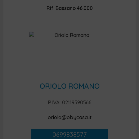
Rif. Bassano 46.000
ORIOLO ROMANO
P.IVA: 02119590566
oriolo@obycasa.it
0699838577