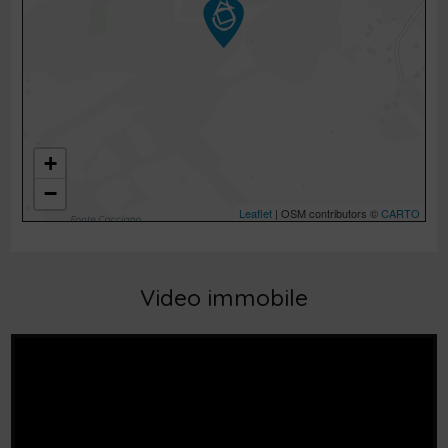
+
−
Leaflet
| OSM contributors ©
CARTO
Video immobile