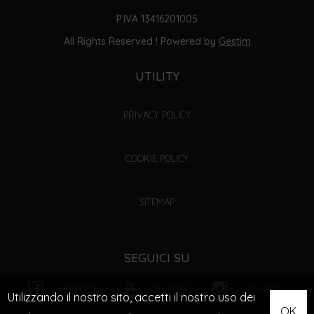
P.IVA 13416201005
All Rights Reserved ! Powered by
Gestim
UTILITY
PRIVACY POLICY
COOKIE POLICY
SITEMAP
SEGUICI SU
FACEBOOK
YOUTUBE
INSTAGRAM
Utilizzando il nostro sito, accetti il nostro uso dei
OK