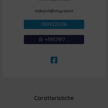
ladispoli@obycasa.it
0699225106
+3937917 ...
Caratteristiche