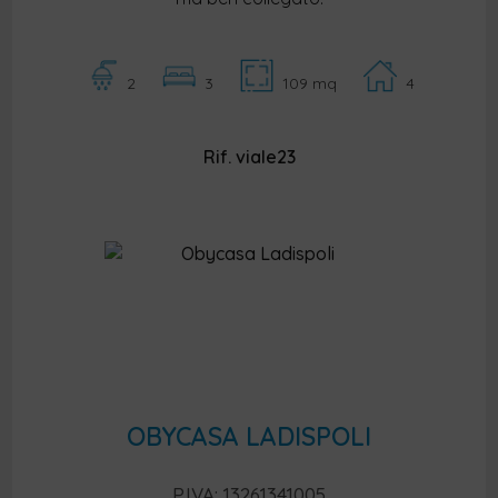
2
3
109 mq
4
Rif. viale23
OBYCASA LADISPOLI
P.IVA: 13261341005