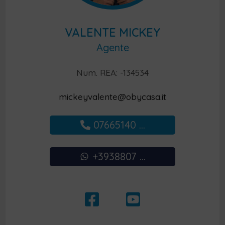
VALENTE MICKEY
Agente
Num. REA: -134534
mickeyvalente@obycasa.it
07665140 ...
+3938807 ...