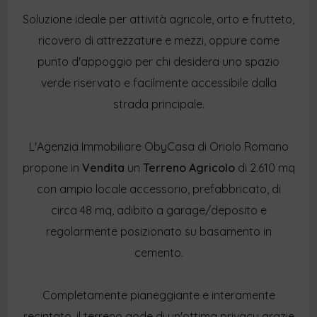
Soluzione ideale per attività agricole, orto e frutteto,
ricovero di attrezzature e mezzi, oppure come
punto d'appoggio per chi desidera uno spazio
verde riservato e facilmente accessibile dalla
strada principale.
L'Agenzia Immobiliare ObyCasa di Oriolo Romano
propone in
Vendita
un
Terreno Agricolo
di 2.610 mq
con ampio locale accessorio, prefabbricato, di
circa 48 mq, adibito a garage/deposito e
regolarmente posizionato su basamento in
cemento.
Completamente pianeggiante e interamente
recintato, il terreno gode di un'ottima privacy grazie