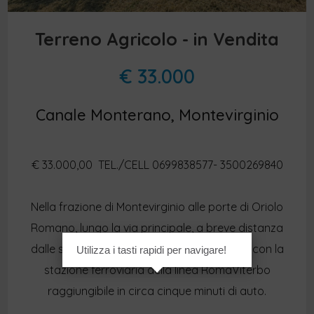
Terreno Agricolo - in Vendita
€ 33.000
Canale Monterano, Montevirginio
€ 33.000,00  TEL./CELL 0699838577- 3500269840
Nella frazione di Montevirginio alle porte di Oriolo
Romano, lungo la via principale, a breve distanza
dalle suggestive Ollmate e da tutti i servizi, con la
Utilizza i tasti rapidi per navigare!
stazione ferroviaria della linea RomaViterbo
raggiungibile in circa cinque minuti di auto.