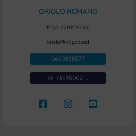
ORIOLO ROMANO
P.IVA: 02119590566
oriolo@obycasa.it
0699838577
+3935002 ...