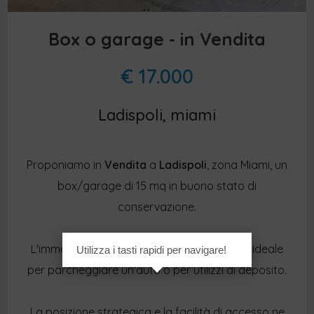
Box o garage - in Vendita
€ 17.000
Ladispoli, miami
Proponiamo in
Vendita
a
Ladispoli
, zona Miami, un
box/garage di 15 mq in buono stato di
conservazione.
L'immobile è composto da un unico locale, ideale
Utilizza i tasti rapidi per navigare!
per parcheggiare un'auto o per utilizzi di deposito.
La posizione strategica e la facilità di accesso ne