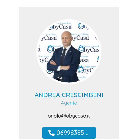
ANDREA CRESCIMBENI
Agente
oriolo@obycasa.it
06998385 ...