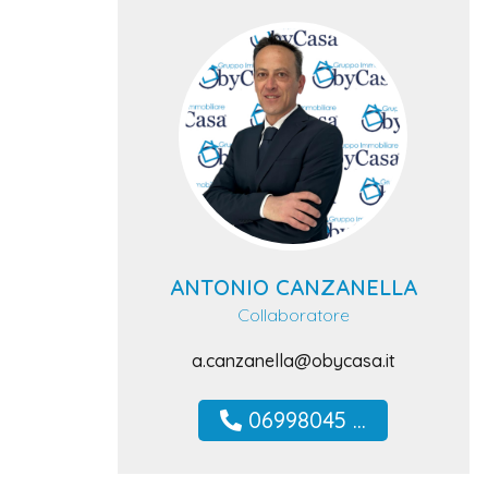
ANTONIO CANZANELLA
Collaboratore
a.canzanella@obycasa.it
06998045 ...