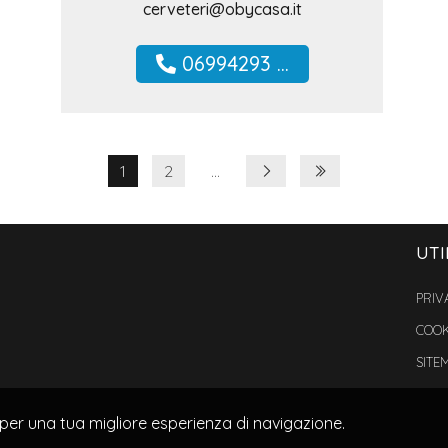
cerveteri@obycasa.it
06994293 ...
1
2
...
UTI
PRIV
COOK
SITE
 per una tua migliore esperienza di navigazione.