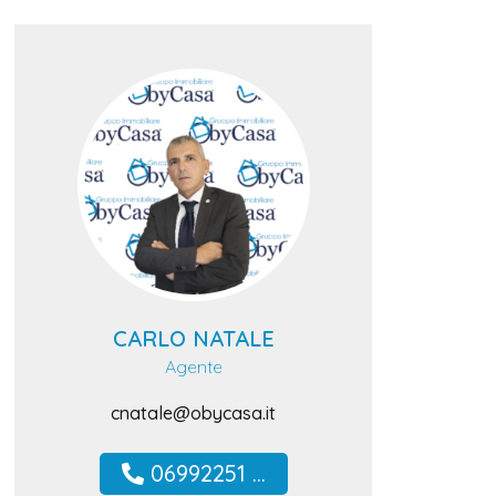
CARLO NATALE
Agente
cnatale@obycasa.it
06992251 ...