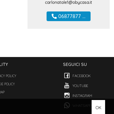
carlonatale1@obycasa.it
06877877 ...
LITY
SEGUICI SU
FACEBOOK
ACY POLICY
IE POLICY
YOUTUBE
MAP
INSTAGRAM
WHATSAPP
OK