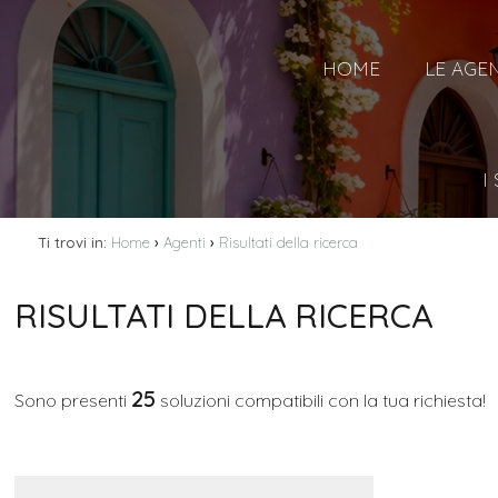
HOME
LE AGE
I
›
›
Ti trovi in:
Home
Agenti
Risultati della ricerca
RISULTATI DELLA RICERCA
25
Sono presenti
soluzioni compatibili con la tua richiesta!