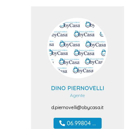
DINO PIERNOVELLI
Agente
d.piernovelli@obycasa.it
06.99804 ...