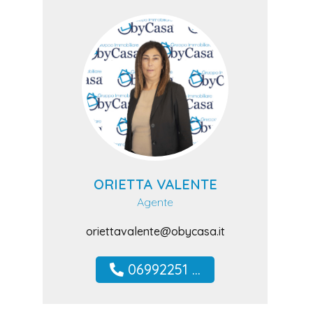
ORIETTA VALENTE
Agente
oriettavalente@obycasa.it
06992251 ...