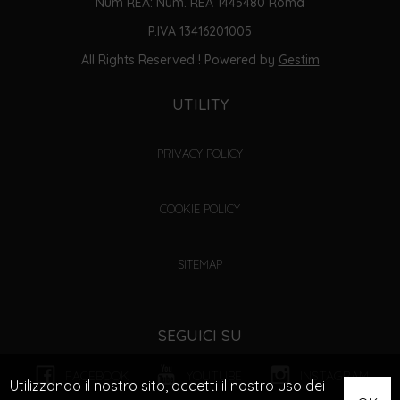
Num REA: Num. REA 1445480 Roma
P.IVA 13416201005
All Rights Reserved ! Powered by
Gestim
UTILITY
PRIVACY POLICY
COOKIE POLICY
SITEMAP
SEGUICI SU
FACEBOOK
YOUTUBE
INSTAGRAM
Utilizzando il nostro sito, accetti il nostro uso dei