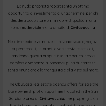
La nuda proprietà rappresenta un'ottima
opportunità di investimento a lungo termine, per chi
desidera acquistare un immobile di qualità in una
zona residenziale molto ambita di
Civitavecchia
.
Nelle immediate vicinanze si trovano: scuole, negozi,
supermercati, ristoranti e vari servizi essenziali,
rendendo questa proprietà ideale per chi cerca
comfort e vicinanza ai principali punti di interesse,
senza rinunciare alla tranquillità e alla vista sul mare.
The ObyCasa real estate agency offers for sale the
bare ownership of an apartment located in the San
Gordiano area of
Civitavecchia
. The property is on
the first and top floor of a small building with only