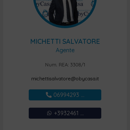
MICHETTI SALVATORE
Agente
Num. REA: 3308/1
michettisalvatore@obycasa.it
06994293 ...
+3932461 ...