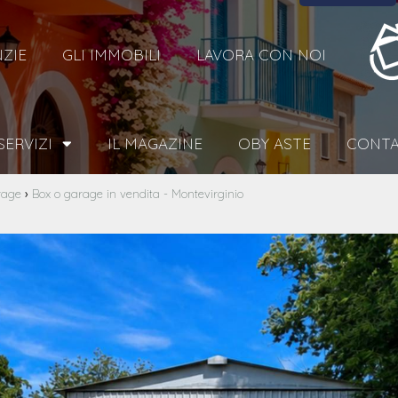
NZIE
GLI IMMOBILI
LAVORA CON NOI
 SERVIZI
IL MAGAZINE
OBY ASTE
CONTA
›
rage
Box o garage in vendita - Montevirginio