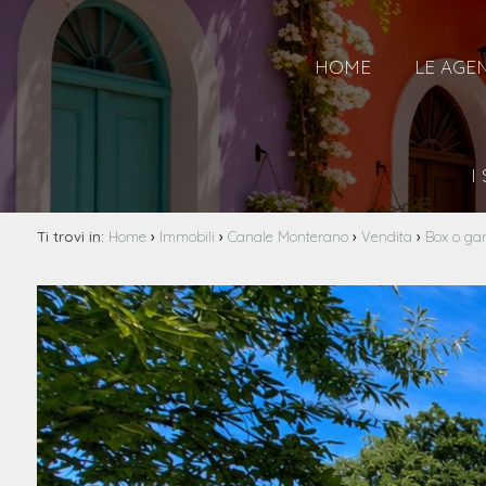
HOME
LE AGE
I
›
›
›
›
Ti trovi in:
Home
Immobili
Canale Monterano
Vendita
Box o ga