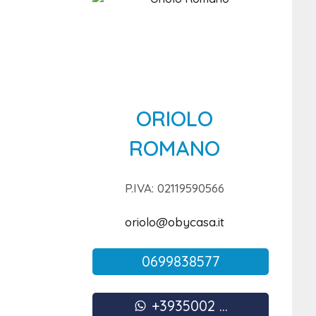
ORIOLO
ROMANO
P.IVA: 02119590566
oriolo@obycasa.it
0699838577
+3935002 ...