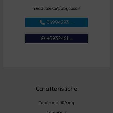
nieddualexa@obycasa.it
06994293 ...
+3932461 ...
Caratteristiche
Totale mq: 100 mq
Camere: 2