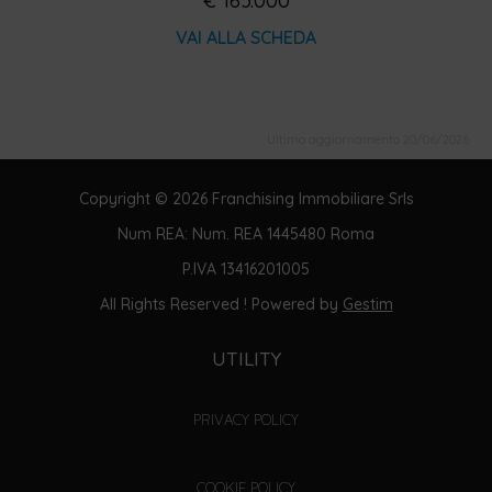
€ 165.000
VAI ALLA SCHEDA
Ultimo aggiornamento 20/06/2026
Copyright © 2026 Franchising Immobiliare Srls
Num REA: Num. REA 1445480 Roma
P.IVA 13416201005
All Rights Reserved ! Powered by
Gestim
UTILITY
PRIVACY POLICY
COOKIE POLICY